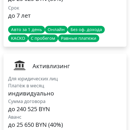
Срок
до 7 лет
Авто за 1 день
Онлайн
Без оф. дохода
КАСКО
С пробегом
Равные платежи
Активлизинг
Для юридических лиц
Платёж в месяц
индивидуально
Сумма договора
до 240 525 BYN
Аванс
до 25 650 BYN (40%)