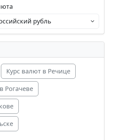
люта
Курс валют в Речице
в Рогачеве
кове
ьске