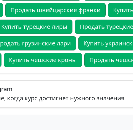
Продать швейцарские франки
Купить
Купить турецкие лиры
Продать турецки
родать грузинские лари
Купить украинс
Купить чешские кроны
Продать чешс
egram
, когда курс достигнет нужного значения