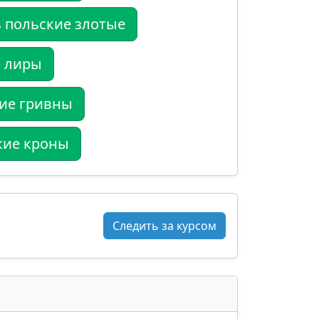
 польские злотые
е лиры
кие гривны
кие кроны
Следить за курсом