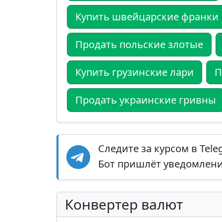
Купить швейцарские франки
Продать польские злотые
Купить грузинские лари
П
Продать украинские гривны
Следите за курсом в Tel
Бот пришлёт уведомление
Конвертер валют